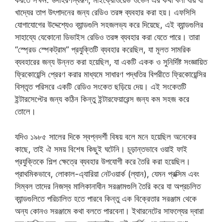
করতে সক্ষম: উদাহরণস্বরূপ, মাইক্রোওয়েভ ওভেন এর কথা বলা যায় যা
খাদ্যের তাপ উৎপাদনের জন্য রেডিও তরঙ্গ ব্যবহার করা হয়। এফসিসি
যোগাযোগের উদ্দেশ্যেও ব্যান্ডগুলি সহজলভ্য করে দিয়েছে, এই ব্যান্ডগুলির
সাহায্যে যেকোনো ডিভাইস রেডিও তরঙ্গ ব্যবহার করা যেতে পারে। তারা
“স্প্রেড স্পেকট্রাম” প্রযুক্তিটি ব্যবহার করেছিল, যা মূলত সামরিক
ব্যবহারের জন্য উন্নত করা হয়েছিল, যা একটি একক ও সুনির্দিষ্ট সংজ্ঞায়িত
ফ্রিকোয়েন্সি প্রেরণ করার মাধ্যমে সাধারণ পদ্ধতির বিপরীতে ফ্রিকোয়েন্সির
বিস্তৃত পরিসরে একটি রেডিও সংকেত ছড়িয়ে দেয়। এই সংকেতটি
ইন্টারসেপ্টের জন্য কঠিন কিন্তু ইন্টারফেয়ারেন্স জন্য কম সহজ করে
তোলে।
যদিও ১৯৮৫ সালের দিকে স্বপ্নদর্শী বিষয় বলে মনে হয়েছিল অনেকের
কাছে, তাই ঐ সময় বিশেষ কিছুই ঘটেনি। চূড়ান্তভাবে ওয়াই ফাই
প্রযুক্তিকে শিল্প ক্ষেত্রে ব্যবহার উপযোগী করে তৈরি করা হয়েছিল।
প্রাথমিকভাবে, লোকাল-এ্যারিয়া নেটওয়ার্ক (ল্যান), যেমন প্রক্সিম এবং
সিম্বল তাদের নিজস্ব মালিকানাধীন সরঞ্জামগুলি তৈরি করে যা অপ্রচলিত
ব্যান্ডগুলিতে পরিচালিত হতে পারবে কিন্তু এক বিক্রেতার সরঞ্জাম থেকে
অন্য কোনও সরঞ্জামে কথা বলতে পারবেনা। ইথারনেটের সাফল্যের দ্বারা