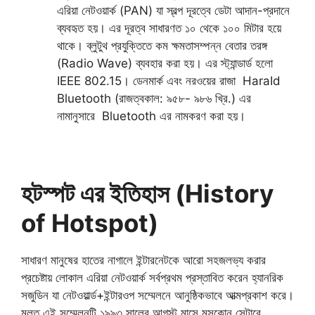
এরিয়া নেটওয়ার্ক (PAN) যা স্বল্প দূরত্বে ডেটা আদান-প্রদানে
ব্যবহৃত হয়। এর দূরত্ব সাধারণত ১০ থেকে ১০০ মিটার হয়ে
থাকে। ব্লুটুথ প্রযুক্তিতে কম ক্ষমতাসম্পন্ন বেতার তরঙ্গ
(Radio Wave) ব্যবহার করা হয়। এর স্ট্যান্ডার্ড হলো
IEEE 802.15। ডেনমার্ক এবং নরওয়ের রাজা HaraId
Bluetooth (রাজত্বকাল: ৯৫৮- ৯৮৬ খ্রি.) এর
নামানুসারে Bluetooth এর নামকরণ করা হয়।
হটস্পট এর ইতিহাস (History
of Hotspot)
সাধারণ মানুষের হাতের নাগালে ইন্টারনেটকে আরো সহজলভ্য করার
প্রচেষ্টায় লোকাল এরিয়া নেটওয়ার্ক সর্বপ্রথম প্রস্তাবিত করেন হ্যানরিক
সজুডিন যা নেটওয়ার্ল্ড+ইন্টারওপ সম্মেলনে আনুষ্ঠিকভাবে আত্মপ্রকাশ করে।
মূলত এই সম্মেলনটি ১৯৯৩ সালের আগস্ট মাসে মসকোন সেন্টারে