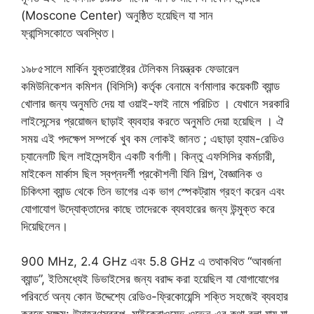
(Moscone Center) অনুষ্ঠিত হয়েছিল যা সান
ফ্রান্সিসকোতে অবস্থিত।
১৯৮৫সালে মার্কিন যুক্তরাষ্ট্রের টেলিকম নিয়ন্ত্রক ফেডারেল
কমিউনিকেশন কমিশন (বিসিসি) কর্তৃক বেনামে বর্ণমালার কয়েকটি ব্যান্ড
খোলার জন্য অনুমতি দেয় যা ওয়াই-ফাই নামে পরিচিত । যেখানে সরকারি
লাইসেন্সের প্রয়োজন ছাড়াই ব্যবহার করতে অনুমতি দেয়া হয়েছিল । ঐ
সময় এই পদক্ষেপ সম্পর্কে খুব কম লোকই জানত ; এছাড়া হ্যাম-রেডিও
চ্যানেলটি ছিল লাইসেন্সহীন একটি বর্ণালী। কিন্তু এফসিসির কর্মচারী,
মাইকেল মার্কাস ছিল স্বপ্নদর্শী প্রকৌশলী যিনি শিল্প, বৈজ্ঞানিক ও
চিকিৎসা ব্যান্ড থেকে তিন ভাগের এক ভাগ স্পেকট্রাম গ্রহণ করেন এবং
যোগাযোগ উদ্যোক্তাদের কাছে তাদেরকে ব্যবহারের জন্য উন্মুক্ত করে
দিয়েছিলেন।
900 MHz, 2.4 GHz এবং 5.8 GHz এ তথাকথিত “আবর্জনা
ব্যান্ড”, ইতিমধ্যেই ডিভাইসের জন্য বরাদ্দ করা হয়েছিল যা যোগাযোগের
পরিবর্তে অন্য কোন উদ্দেশ্যে রেডিও-ফ্রিকোয়েন্সি শক্তি সহজেই ব্যবহার