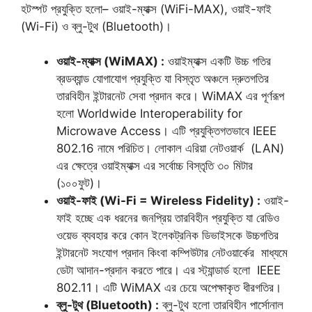
হটস্পট প্রযুক্তি হলো– ওয়াই-ম্যাক্স (WiFi-MAX), ওয়াই-ফাই
(Wi-Fi) ও ব্লু-টুথ (Bluetooth)।
ওয়াই-ম্যাক্স (WiMAX) :
ওয়াইম্যাক্স একটি উচ্চ গতির
ব্রডব্যান্ড যোগাযোগ প্রযুক্তি যা বিস্তৃত অঞ্চলে দ্রুতগতির
তারবিহীন ইন্টারনেট সেবা প্রদান করে। WiMAX এর পূর্ণরূপ
হলো Worldwide Interoperability for
Microwave Access। এটি প্রযুক্তিগতভাবে IEEE
802.16 নামে পরিচিত। লোকাল এরিয়া নেটওয়ার্ক (LAN)
এর ক্ষেত্রে ওয়াইম্যাক্স এর সর্বোচ্চ বিস্তৃতি ৩০ মিটার
(১০০ফুট)।
ওয়াই-ফাই (Wi-Fi = Wireless Fidelity) :
ওয়াই-
ফাই হচ্ছে এক ধরনের জনপ্রিয় তারবিহীন প্রযুক্তি যা রেডিও
ওয়েভ ব্যবহার করে কোন ইলেকট্রনিক ডিভাইসকে উচ্চগতির
ইন্টারনেট সংযোগ প্রদান কিংবা কম্পিউটার নেটওয়ার্কের মাধ্যমে
ডেটা আদান-প্রদান করতে পারে। এর স্ট্যান্ডার্ড হলো IEEE
802.11। এটি WiMAX এর চেয়ে অপেক্ষাকৃত ধীরগতির।
ব্লু-টুথ (Bluetooth) :
ব্লু-টুথ হলো তারবিহীন পার্সোনাল