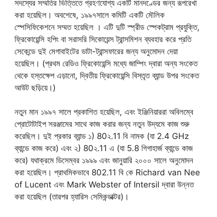
সদস্যের সম্মতির ভিত্তিতে গ্রহণযোগ্য একটি মানদণ্ডের জন্য রূপরেখা
করা হয়েছিল। অবশেষে, ১৯৯৭সালে কমিটি একটি মৌলিক
স্পেসিফিকেশনে সম্মত হয়েছিল । এটি দুটি স্প্রীড স্পেকট্রাম প্রযুক্তি,
ফ্রিকোয়েন্সি হপিং বা সরাসরি সিকোয়েন্স ট্রান্সমিশন ব্যবহার করে প্রতি
সেকেন্ডে দুই মেগাবাইটের ডাটা-ট্রান্সফারের জন্য অনুমোদন দেয়া
হয়েছিল। (প্রথম রেডিও ফ্রিকোয়েন্সি মধ্যে জাম্পিং দ্বারা অন্য সংকেত
থেকে হস্তক্ষেপ এড়ানো, দ্বিতীয় ফ্রিকোয়েন্সি বিস্তৃত ব্যান্ড উপর সংকেত
আউট ছড়িয়ে।)
নতুন মান ১৯৯৭ সালে প্রকাশিত হয়েছিল, এবং ইঞ্জিনিয়াররা অবিলম্বে
প্রোটোটাইপ সরঞ্জামের সাথে কাজ করার জন্য নতুন উদ্যমে কাজ শুরু
করেছিল। দুই প্রকার ব্যান্ড ১) 80২.11 বি নামক (যা 2.4 GHz
ব্যান্ডে কাজ করে) এবং ২) 80২.11 এ (যা 5.8 গিগাহার্জ ব্যান্ডে কাজ
করে) যথাক্রমে ডিসেম্বর ১৯৯৯ এবং জানুয়ারি ২০০০ সালে অনুমোদন
করা হয়েছিল। প্রাথমিকভাবে 802.11 বি কে Richard van Nee
of Lucent এবং Mark Webster of Intersil দ্বারা উন্নত
করা হয়েছিল (তারপর হ্যারিস সেমিকন্ডাক্টর)।