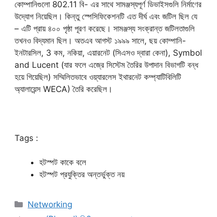
কোম্পানিগুলো 802.11 বি- এর সাথে সামঞ্জস্যপূর্ণ ডিভাইসগুলি নির্মাণের
উদ্যোগ নিয়েছিল। কিন্তু স্পেসিফিকেশনটি এত দীর্ঘ এবং জটিল ছিল যে
– এটি প্রায় ৪০০ পৃষ্ঠা পূরণ করেছে। সামঞ্জস্য সংক্রান্ত জটিলতাগুলি
তখনও বিদ্যমান ছিল। অতএব আগস্ট ১৯৯৯ সালে, ছয় কোম্পানি-
ইনটারসিল, 3 কম, নকিয়া, এয়ারনেট (সিএসও দ্বারা কেনা), Symbol
and Lucent (যার ফলে এজ্রে সিস্টেম তৈরির উপাদান বিভাগটি বন্ধ
হয়ে গিয়েছিল) সম্মিলিতভাবে ওয়্যারলেস ইথারনেট কম্প্যাটিবিলিটি
অ্যালায়েন্স WECA) তৈরি করেছিল।
Tags :
হটস্পট কাকে বলে
হটস্পট প্রযুক্তির অন্তর্ভুক্ত নয়
Categories
Networking