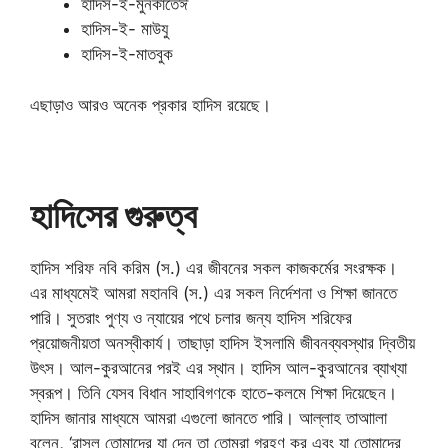
হাদিস-ই-মুনকাতেঈ
হাদিস-ই- মাউযু
হাদিস-ই-মাতবুক
এছাড়াও আরও অনেক প্রকার হাদিস রয়েছে।
হাদিসের গুরুত্ব
হাদিস শরিফ নবি করিম (স.) এর জীবনের সকল কাজকর্মের সংরক্ষক।
এর মাধ্যমেই আমরা মহানবি (স.) এর সকল নির্দেশনা ও শিক্ষা জানতে
পারি। সুতরাং পুণ্য ও ন্যায়ের পথে চলার জন্য হাদিস শরিফের
প্রয়োজনীয়তা অনস্বীকার্য। তাছাড়া হাদিস ইসলামি জীবনব্যবস্থার দ্বিতীয়
উৎস। আল-কুরআনের পরই এর স্থান। হাদিস আল-কুরআনের ব্যাখ্যা
স্বরূপ। তিনি যেসব বিধান সাহাবিগণকে হাতে-কলমে শিক্ষা দিয়েছেন।
হাদিস জানার মাধ্যমে আমরা এগুলো জানতে পারি। আল্লাহ তাআালা
বলেন, ‘রাসুল তোমাদের যা দেন তা তোমরা গ্রহণ কর এবং যা তোমাদের