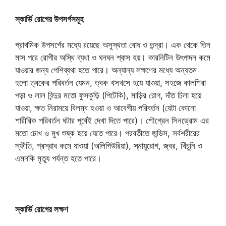
স্কার্ভি রোগের উপসর্গসমূহ
প্রাথমিক উপসর্গের মধ্যে রয়েছে অসুস্থতা বোধ ও তন্দ্রা। এক থেকে তিন
মাস পরে রোগীর অস্থি ব্যথা ও ঘনঘন শ্বাস হয়। কারনিটিন উৎপাদন কমে
যাওয়ার জন্য পেশিব্যথা হতে পারে। অন্যান্য লক্ষণের মধ্যে অন্যতম
হলো ত্বকের পরিবর্তন যেমন, ত্বক খসখসে হয়ে যাওয়া, সহজে কালশিরা
পড়া ও লাল বিন্দুর মতো ফুসকুড়ি (পিটেকি), মাড়ির রোগ, দাঁত ঢিলা হয়ে
যাওয়া, ক্ষত নিরাময়ে বিলম্ব হওয়া ও আবেগীয় পরিবর্তন (যেটা কোনো
শারীরিক পরিবর্তন ঘটার পূর্বেই দেখা দিতে পারে)। শৌগ্রেন সিনড্রোম এর
মতো চোখ ও মুখ শুষ্ক হয়ে যেতে পারে। পরবর্তীতে জন্ডিস, সর্বশরীরের
স্ফীতি, প্রস্রাব কমে যাওয়া (অলিগিউরিয়া), স্নায়ুরোগ, জ্বর, খিঁচুনি ও
এমনকি মৃত্যু পর্যন্ত হতে পারে।
স্কার্ভি রোগের লক্ষণ