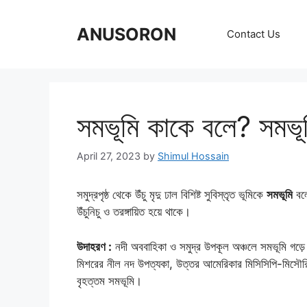
Skip
to
ANUSORON
Contact Us
content
সমভূমি কাকে বলে? সমভূ
April 27, 2023
by
Shimul Hossain
সমুদ্রপৃষ্ঠ থেকে উঁচু মৃদু ঢাল বিশিষ্ট সুবিস্তৃত ভূমিকে
সমভূমি
বলে
উঁচুনিচু ও তরঙ্গায়িত হয়ে থাকে।
উদাহরণ :
নদী অববাহিকা ও সমুদ্র উপকূল অঞ্চলে সমভূমি গড়ে ওঠে
মিশরের নীল নদ উপত্যকা, উত্তর আমেরিকার মিসিসিপি-মিসৌরি উপ
বৃহত্তম সমভূমি।