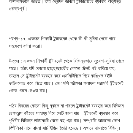
অঙ্গাঅঙ্গিভাবে জড়িত। তাই দৈনন্দিন জীবনে ইন্টারনেটের ব্যবহার অত্যন্ত
গুরুত্বপূর্ণ।
প্রশ্ন-১৭. একজন শিক্ষার্থী ইন্টারনেট থেকে কী কী সুবিধা পেতে পারে
সংক্ষেপে বর্ণনা করো।
উত্তর : একজন শিক্ষার্থী ইন্টারনেট থেকে বিভিন্নভাবে সুযোগ-সুবিধা পেতে
পারে। হঠাৎ যদি কোনো ছাত্র/ছাত্রীর কোনো টেক্সট বই হারিয়ে যায়,
তাহলে সে ইন্টারনেট ব্যবহার করে এনসিটিবিতে গিয়ে কাঙ্খিত বইটি
ডাউনলোড করে নিতে পারে। জেএসসি পরীক্ষার ফলাফল সরাসরি ইন্টারনেট
থেকে জেনে নেওয়া যায়।
পাঠ্য বিষয়ের কোনো কিছু বুঝতে না পারলে ইন্টারনেট ব্যবহার করে বিভিন্ন
রেফারেন্স বইয়ের সাহায্য নিয়ে সেটি জানা যায়। ইন্টারনেট ব্যবহার করে
পৃথিবীর বিভিন্ন লাইব্রেরি থেকে বই পড়া যায়। সম্প্রতি আমাদের দেশে
পিপীলিকা নামে বাংলা সার্চ ইঞ্জিন তৈরি হয়েছে। এখানে বাংলাতে বিভিন্ন