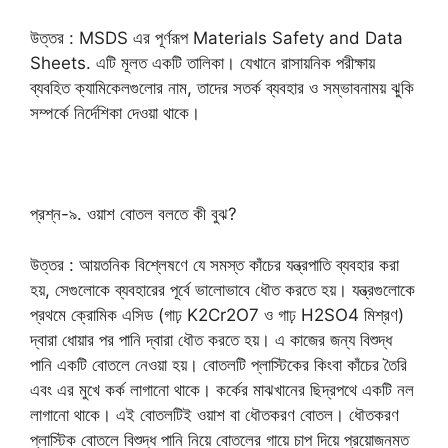
উত্তর : MSDS এর পূর্ণরূপ Materials Safety and Data
Sheets. এটি মূলত একটি তালিকা। যেখানে রাসায়নিক পরীক্ষায়
ব্যবহিত ক্যামিকেলগুলোর নাম, তাদের সতর্ক ব্যবহার ও সম্ভাবনাময় ঝুকি
সম্পর্কে নির্দেশিকা দেওয়া থাকে।
প্রশ্ন-৯. ওয়াশ বোতল বলতে কী বুঝ?
উত্তর : আয়তনিক বিশ্লেষণে যে সমস্ত কাঁচের যন্ত্রপাতি ব্যবহার করা
হয়, সেগুলোকে ব্যবহারের পূর্বে ভালোভাবে ধৌত করতে হয়। যন্ত্রগুলোকে
প্রথমে ক্রোমিক এসিড (গাঢ় K2Cr2O7 ও গাঢ় H2SO4 মিশ্রণ)
দ্বারা ধোয়ার পর পানি দ্বারা ধৌত করতে হয়। এ কাজের জন্য বিশুদ্ধ
পানি একটি বোতলে নেওয়া হয়। বোতলটি প্লাস্টিকের কিংবা কাঁচের তৈরি
এবং এর মুখে কর্ক লাগানো থাকে। কর্কের মাঝখানের ছিদ্রপথে একটি নল
লাগানো থাকে। এই বোতলটিই ওয়াশ বা ধৌতকরণ বোতল। ধৌতকরণ
প্লাস্টিক বোতলে বিশুদ্ধ পানি নিয়ে বোতলের গায়ে চাপ দিয়ে প্রয়োজনমত