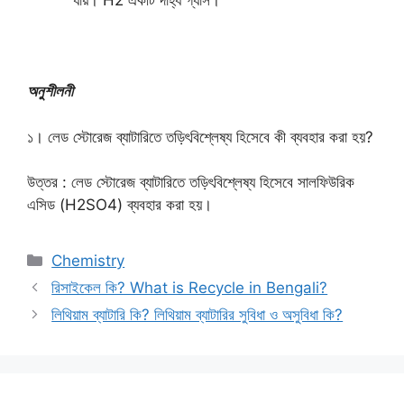
যায়। H2 একটি দাহ্য গ্যাস।
অনুশীলনী
১। লেড স্টোরেজ ব্যাটারিতে তড়িৎবিশ্লেষ্য হিসেবে কী ব্যবহার করা হয়?
উত্তর : লেড স্টোরেজ ব্যাটারিতে তড়িৎবিশ্লেষ্য হিসেবে সালফিউরিক
এসিড (H2SO4) ব্যবহার করা হয়।
Categories
Chemistry
রিসাইকেল কি? What is Recycle in Bengali?
লিথিয়াম ব্যাটারি কি? লিথিয়াম ব্যাটারির সুবিধা ও অসুবিধা কি?