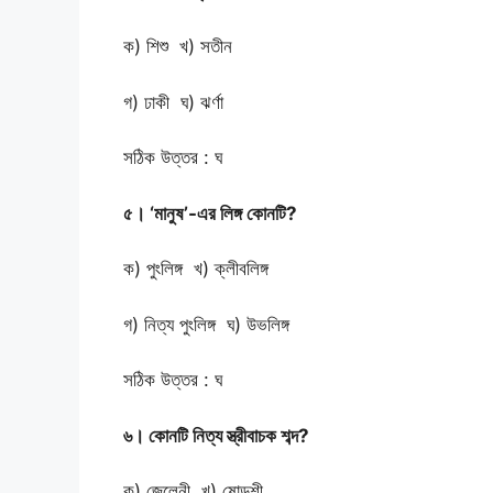
ক) শিশু খ) সতীন
গ) ঢাকী ঘ) ঝর্ণা
সঠিক উত্তর : ঘ
৫। ‘মানুষ’-এর লিঙ্গ কোনটি?
ক) পুংলিঙ্গ খ) ক্লীবলিঙ্গ
গ) নিত্য পুংলিঙ্গ ঘ) উভলিঙ্গ
সঠিক উত্তর : ঘ
৬। কোনটি নিত্য স্ত্রীবাচক শব্দ?
ক) জেলেনী খ) ষোড়শী