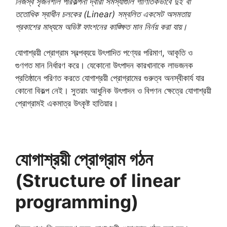
নিজস্ব সৃজনশীল পরিকল্পনা দ্বারা সমস্যাগুলি গাণিতিকভাবে দুই বা
ততোধিক স্বাধীন চলকের (Linear) সম্বলিত একসেট অসমতায়
প্রকাশের মাধ্যমে অভিষ্ট ফাংশনের কাঙ্ক্ষিত মান নির্নয় করা যায়।
যোগাশ্রয়ী প্রোগ্রাম স্বল্পব্যয়ে উৎপাদিত পণ্যের পরিমাণ, আকৃতি ও
গুণগত মান নির্ধারণ করে। যেকোনো উৎপাদন কারখানাকে লাভজনক
প্রতিষ্ঠানে পরিণত করতে যোগাশ্রয়ী প্রোগ্রামের গুরুত্ব অনস্বীকার্য যার
কোনো বিকল্প নেই। সুতরাং আধুনিক উৎপাদন ও বিপণন ক্ষেত্রে যোগাশ্রয়ী
প্রোগ্রামই একমাত্র উৎকৃষ্ট হাতিয়ার।
যোগাশ্রয়ী প্রোগ্রাম গঠন
(Structure of linear
programming)