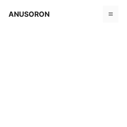
Skip
to
ANUSORON
Menu
content