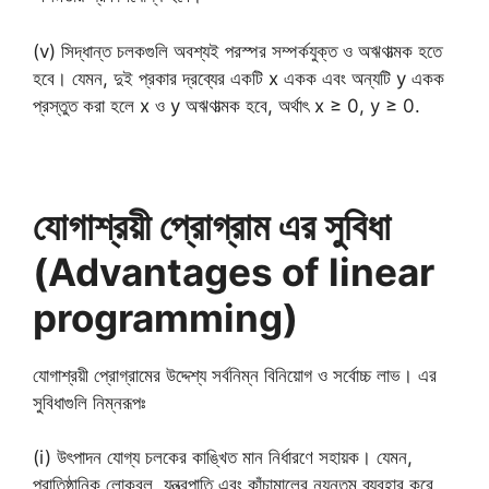
(v) সিদ্ধান্ত চলকগুলি অবশ্যই পরস্পর সম্পর্কযুক্ত ও অঋণাত্মক হতে
হবে। যেমন, দুই প্রকার দ্রব্যের একটি x একক এবং অন্যটি y একক
প্রস্তুত করা হলে x ও y অঋণাত্মক হবে, অর্থাৎ x ≥ 0, y ≥ 0.
যোগাশ্রয়ী প্রোগ্রাম এর সুবিধা
(Advantages of linear
programming)
যোগাশ্রয়ী প্রোগ্রামের উদ্দেশ্য সর্বনিম্ন বিনিয়োগ ও সর্বোচ্চ লাভ। এর
সুবিধাগুলি নিম্নরূপঃ
(i) উৎপাদন যোগ্য চলকের কাঙ্খিত মান নির্ধারণে সহায়ক। যেমন,
প্রাতিষ্ঠানিক লোকবল, যন্ত্রপাতি এবং কাঁচামালের ন্যূনতম ব্যবহার করে