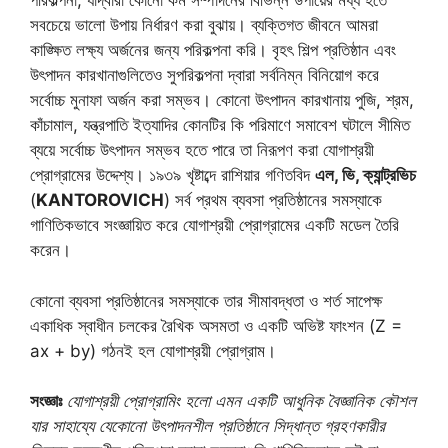
পরিকল্পনা, যাদ্বারা কোনো কর্ম সম্পাদনের বিভিন্ন উপায়ের মধ্য হতে
সবচেয়ে ভালো উপায় নির্ধারণ করা বুঝায়। ব্যক্তিগত জীবনে আমরা
কাঙ্ক্ষিত লক্ষ্য অর্জনের জন্য পরিকল্পনা করি। বৃহৎ শিল্প প্রতিষ্ঠান এবং
উৎপাদন কারখানাগুলিতেও সুপরিকল্পনা দ্বারা সর্বনিম্ন বিনিয়োগ করে
সর্বোচ্চ মুনাফা অর্জন করা সম্ভব। কোনো উৎপাদন কারখানায় পুজি, শ্রম,
কাঁচামাল, যন্ত্রপাতি ইত্যাদির কোনটির কি পরিমাণে সমাবেশ ঘটালে সীমিত
ব্যয়ে সর্বোচ্চ উৎপাদন সম্ভব হতে পারে তা নিরূপণ করা যোগাশ্রয়ী
প্রোগ্রামের উদ্দেশ্য। ১৯৩৯ খৃষ্টাব্দে রাশিয়ার গণিতবিদ
এল, ভি, ক্যান্ট্রভিচ
(
KANTOROVICH
) সর্ব প্রথম ব্যবসা প্রতিষ্ঠানের সমস্যাকে
গাণিতিকভাবে সংজ্ঞায়িত করে যোগাশ্রয়ী প্রোগ্রামের একটি মডেল তৈরি
করেন।
কোনো
ব্যবসা প্রতিষ্ঠানের সমস্যাকে তার সীমাবদ্ধতা ও শর্ত সাপেক্ষ
একাধিক স্বাধীন চলকের রৈখিক অসমতা ও একটি অভিষ্ট ফাংশন (Z =
ax + by) গঠনই হল যোগাশ্রয়ী প্রোগ্রাম।
সংজ্ঞাঃ
যোগাশ্রয়ী প্রোগ্রামিং হলো এমন একটি আধুনিক বৈজ্ঞানিক কৌশল
যার সাহায্যে যেকোনো উৎপাদনশীল প্রতিষ্ঠানে সিদ্ধান্ত গ্রহণকারীর