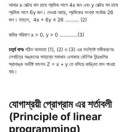
আবার x হেক্টর ধান চাষে শ্রমিক লাগে 4x জন এবং y হেক্টর গম চাষে
শ্রমিক লাগে 6y জন। দেওয়া আছে, শ্রমিকের সংখ্যা সর্বোচ্চ 26
জন। তাহলে, 4x + 6y ≤ 26 ………. (2)
জমির পরিমাণ x > 0, y > 0 ………….(3)
চতুর্থ ধাপঃ
গঠিত অসমতা (1), (2) ও (3) এর সংশ্লিষ্ট সমীকরণের
লেখচিত্র অঙ্কনের সাহায্যে সমাধান এলাকার কৌণিক বিন্দুগুলির
স্থানাঙ্ক অভীষ্ট ফাংশন Z = x + y তে বসিয়ে কাঙ্খিত মান পাওয়া
যায়।
যোগাশ্রয়ী প্রোগ্রাম এর শর্তাবলী
(Principle of linear
programming)