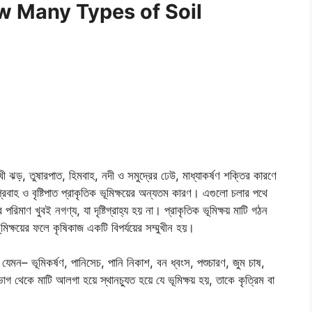
 (How Many Types of Soil
বৈশাখী ঝড়, তুষারপাত, হিমবাহ, নদী ও সমুদ্রের ঢেউ, মাধ্যাকর্ষণ শক্তির কারণে
য়ুপ্রবাহ ও বৃষ্টিপাত প্রাকৃতিক ভূমিক্ষয়ের অন্যতম কারণ। এগুলো চলার পথে
রিমাণ খুবই নগণ্য, যা দৃষ্টিগ্রাহ্য হয় না। প্রাকৃতিক ভূমিক্ষয় মাটি গঠন
ূমিক্ষয়ের ফলে কৃষিকাজ একটি বিপর্যয়ের সম্মুখীন হয়।
প যেমন– ভূমিকর্ষণ, পানিসেচ, পানি নিকাশ, বন ধ্বংস, পশুচারণ, জুম চাষ,
ভাগ থেকে মাটি আলগা হয়ে স্থানচ্যুত হয়ে যে ভূমিক্ষয় হয়, তাকে কৃত্রিম বা