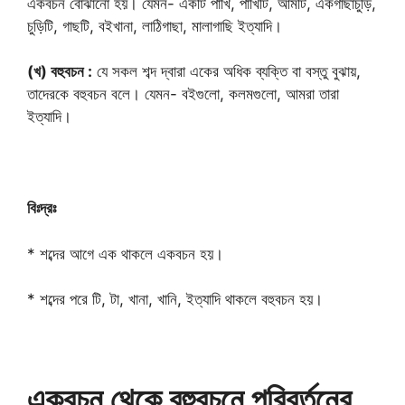
একবচন বোঝানো হয়। যেমন- একটি পাখি, পাখিটি, আমটি, একগাছাচুড়ি,
চুড়িটি, গাছটি, বইখানা, লাঠিগাছা, মালাগাছি ইত্যাদি।
(খ) বহুবচন :
যে সকল শব্দ দ্বারা একের অধিক ব্যক্তি বা বস্তু বুঝায়,
তাদেরকে বহুবচন বলে। যেমন- বইগুলো, কলমগুলো, আমরা তারা
ইত্যাদি।
বিঃদ্রঃ
* শব্দের আগে এক থাকলে একবচন হয়।
* শব্দের পরে টি, টা, খানা, খানি, ইত্যাদি থাকলে বহুবচন হয়।
একবচন থেকে বহুবচনে পরিবর্তনের