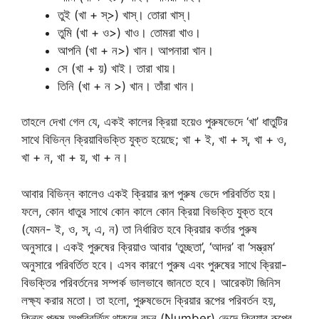
তুই (খা + স্>) খাস্। তোরা খাস্।
তুমি (খা + ও>) খাও। তোমরা খাও।
আপনি (খা + ন>) খান। আপনারা খান।
সে (খা + য়) খাই। তারা খায়।
তিনি (খা + ন >) খান। তাঁরা খান।
তাহলে দেখা গেল যে, একই কালের ক্রিয়া হয়েও পুরুষভেদে ‘খা’ ধাতুটির
সাথে বিভিন্ন ক্রিয়াবিভক্তি যুক্ত হয়েছে; খা + ই, খা + স্, খা + ও,
খা + ন, খা + য়, খা + ন।
আবার বিভিন্ন কালেও একই ক্রিয়ার রূপ পুরুষ ভেদে পরিবর্তিত হয়।
ফলে, কোন ধাতুর সাথে কোন কালে কোন ক্রিয়া বিভক্তি যুক্ত হবে
(যেমন- ই, ও, স্, এ, ন) তা নির্ধারিত হবে ক্রিয়ার কর্তার পুরুষ
অনুসারে। একই পুরুষের ক্রিয়াও আবার ‘তুচ্ছতা’, ‘আদর’ বা ‘সম্ভ্রম’
অনুসারে পরিবর্তিত হবে। এসব কারণে পুরুষ এবং পুরুষের সাথে ক্রিয়া-
বিভক্তির পরিবর্তনের সম্পর্ক ভালভাবে জানতে হবে। আরেকটা জিনিস
লক্ষ্য করার মতো। তা হলো, পুরুষভেদে ক্রিয়ার রূপের পরিবর্তন হয়,
কিন্তু পুরুষ অপরিবর্তিত থাকলে বচন (Number) ভেদে ক্রিয়ার রূপের