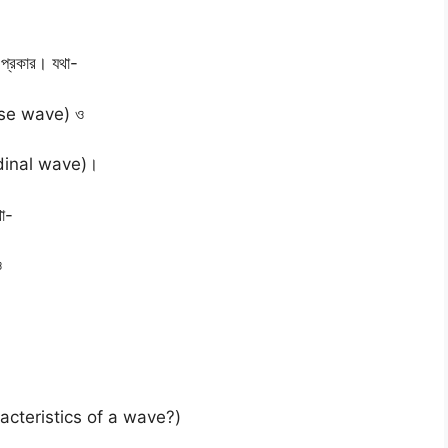
 প্রকার। যথা-
scerse wave) ও
gitudinal wave)।
থা-
ও
characteristics of a wave?)