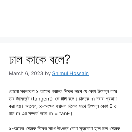
ঢাল কাকে বলে?
March 6, 2023
by
Shimul Hossain
কোনো সরলরেখা x অক্ষের ধনাত্মক দিকের সাথে যে কোণ উৎপন্ন করে
তার ট্যানজেন্ট (tangent)-কে
ঢাল
বলে। ঢালকে m দ্বারা প্রকাশ
করা হয়। অতএব, x-অক্ষের ধনাত্মক দিকের সাথে উৎপন্ন কোণ θ ও
ঢাল m এর সম্পর্ক হলো m = tanθ।
x-অক্ষের ধনাত্মক দিকের সাথে উৎপন্ন কোণ সূক্ষ্মকোণ হলে ঢাল ধনাত্মক