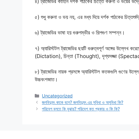
৪) ট্রাজেডির কাহিনি দর্শক পাঠকের চিত্তে করুনা ও ভয়ের উদ্
৫) শুধু করুনা ও ভয় নয়, এর মধ্য দিয়ে দর্শক পাঠকের চিত্তশুদ
৬) ট্রাজেডির ভাষা হয় গুরুগম্ভীর ও শিল্পগুণ সম্পন্ন।
৭) অ্যারিস্টটল ট্রাজেডির ছয়টি গুরুত্বপূর্ণ অঙ্গের উল্লে
(Dictation), চিন্তা (Thought), দৃশ্যসজ্জা (Specta
৮) ট্রাজেডির নায়ক প্রসঙ্গে অ্যারিস্টটল কতকগুলি গুণের উল্
উচ্চবংশজাত।
Categories
Uncategorized
জলবিদ্যুৎ কাকে বলে? জলবিদ্যুৎ এর সুবিধা ও অসুবিধা কি?
পরিবেশ বলতে কি বুঝায়? পরিবেশ কত প্রকার ও কি কি?