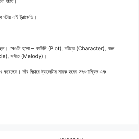
রেক ঘটায়।
্ধি ঘটায় এই ট্রাজেডি।
খ করেছেন। সেগুলি হলো – কাহিনি (Plot), চরিত্র (Character), বচন
cle), সঙ্গীত (Melody)।
লেখ করেছেন। তাঁর বিচারে ট্রাজেডির নায়ক হবেন সৎগুণান্বিত এবং