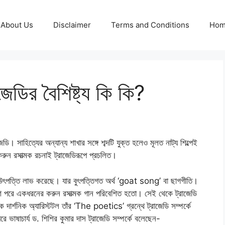
About Us
Disclaimer
Terms and Conditions
Ho
েডির বৈশিষ্ট্য কি কি?
ডি। সাহিত্যের অন্যান্য শাখার সঙ্গে শব্দটি যুক্ত হলেও মূলত নাট্য শিল্পেই
করুন রসাত্মক রচনাই ট্রাজেডিরূপে প্রচলিত।
উৎপত্তি লাভ করেছে। যার বুৎপত্তিগত অর্থ ‘goat song’ বা ছাগগীতি।
োশ পরে একধরনের করুন রসাত্মক গান পরিবেশিত হতো। সেই থেকে ট্রাজেডি
 দার্শনিক অ্যারিস্টটল তাঁর ‘The poetics’ গ্রন্থে ট্রাজেডি সম্পর্কে
রে ভাষাচার্য ড. শিশির কুমার দাস ট্রাজেডি সম্পর্কে বলেছেন-