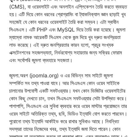
(CMS), যা ওয়েবসাইট এবং অনলাইন এপ্লিকেশন তৈরি করতে ব্যবহৃত
হয়। এটি দিয়ে কোন ধরনের প্রোগ্রামিং বা ট্যাকনিক্যাল জ্ঞান ছাড়াই খুব
সহজেই যে কোন ধরনের ওয়েবসাইট তৈরি করা সম্ভব। এটা স্বাধীন
সিএমএস। এটি PHP এবং MySQL দিয়ে তৈরি করা হয়েছে। জুমলা
ম্যাম্বো নামক আরেকটি সিএমস থেকে জন্ম দিয়ে খুব দ্রুত জনপ্রিয়তা
লাভ করেছে। এই দ্রুত জনপ্রিয়তার কারন হলো, প্রচুর সংখ্যক
এক্সটেনশনের সহজলভ্যতা, নির্ভরযোগ্য সহায়তার জন্য সক্রিয় ফোরাম
এবং সর্বোপরি জুমলা ব্যবহারে সহজতা।
জুমলা.অরগ (joomla.org) ও এর বিভিন্ন সাব সাইটে জুমলা
সম্পর্কিত সব তথ্য পাওয়া যাবে। আর সিএমএস কোন ওয়েব সাইটকে
চালানোর উপযোগী একটি সফটওয়্যার। যখন কোন ভিজিটর ওয়েবসাইটের
কোন কিছু দেখতে চান, তখন সিএমএস সফটওয়্যার সেটা উপস্থিত করে।
পাশাপাশি, সিএমএস এর সুবিধা ব্যবহার করে ওয়েব মাস্টার প্রয়োজনে তার
ওয়েব সাইটে অতিরিক্ত তথ্য, ছবি, ভিডিও ইত্যাদি যোগ করতে পারবেন।
পুরোনো তথ্য ইত্যাদি আর্কাইভ করে রাখার সুবিধাও আছে। নিবন্ধিত
সদস্যরা তাদের নিজেদের খবর, তথ্য ইত্যাদি জমা দিতে পারেন। কোন
সম্পাদক তা অনুমোদন করলে তা প্রকাশ পাবে, এমন ব্যবস্থাও আছে। এ