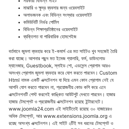
সরকারী বিভিন্ন সাইট
মাঝারি ও ক্ষুদ্র ব্যবসার জন্য ওয়েবসাইট
অলাভজনক এবং বিভিন্ন সংস্থার ওয়েবসাইট
কমিউনিটি নির্ভর পোর্টাল
বিভিন্ন শিক্ষাপ্রতিষ্ঠানের ওয়েবসাইট
ব্যক্তিগত বা পারিবারিক হােমপেইজ
বর্তমানে জুমলা ব্যবহার করে ই-কমার্স এর মত সাইটও খুব সহজেই তৈরি
করা যাচ্ছে। আপনার পছন্দ মত ইমেজ গ্যালারি, ফর্ম, ডাউনলোড
ম্যানেজার, Guestbook, স্লাইড শাে, এডসেন্স প্রােগাম আরও
অসংখ্য প্রােগাম জুমলা ব্যবহার করে যােগ করতে পারবেন। Custom
Html নামক একটি এক্সটেনশন যা দিয়ে এমন কোন প্রােগাম নেই যে
আপনি যােগ করতে পারবেন না, প্রয়ােজনীয় কোড কপি করে এনে
এক্সটেনশনটি পেস্ট করলেই কাঙ্কিত আউটপুট দেখতে পারবেন। হাজার
হাজার টেমপ্লেট ও প্রয়ােজনীয় এক্সটেনশন রয়েছে ইন্টারনেটে।
www.joomla24.com এই সাইটিতেই রয়েছে ৩০ হাজারেরও
অধিক টেমপ্লেট, আর www.extensions.joomla.org এ
রয়েছ অসংখ্য এক্সটেনশন। এই সাইট ২টিই সব ধরনের টেমপ্লেট ও