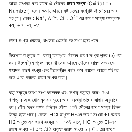
আয়ন উৎপন্ন করে তাকে ঐ মৌলের
জারণ সংখ্যা
(Oxidation
Number) বলে। অর্থাৎ আয়নে সৃষ্ট চার্জের সংখ্যাই ঐ মৌলের জারণ
+
−
2–
সংখ্যা। যেমন :
Na
,
Al³⁺
,
Cl
,
O
এর জারণ সংখ্যা যথাক্রমে
+1, +3, -1, -2.
জারণ সংখ্যা ধনাত্মক, ঋণাত্মক এমনকি ভগ্নাংশ হতে পারে।
নিরপেক্ষ বা মুক্ত বা পরমাণু অবস্থায় মৌলের জারণ সংখ্যা শূন্য (০) ধরা
হয়। ইলেকট্রন গ্রহণ করে ঋণাত্মক আয়নে মৌলের জারণ সংখ্যাকে
ঋণাত্মক জারণ সংখ্যা এবং ইলেকট্রন বর্জন করে ধনাত্মক আয়নে পরিণত
হলে একে ধনাত্মক জারণ সংখ্যা বলে।
ধাতু সমুহের জারণ সংখা ধনাত্বক এবং অধাতু সমু্হের জারণ সংখা
ঋণাত্বক এবং যৌগ মূলক সমুহের জারণ সংখ্যা তাদের আধান অনুসারে
হয়। যৌগ ভেদে অর্থাৎ বিভিন্ন যৌগে একই মৌলের জারণ সংখ্যা ভিন্ন
ভিন্ন হতে পারে। যেমন: HCl অণুতে H-এর জারণ সংখ্যা +1 আবার
H2 অণুতে এর জারণ সংখ্যা ০। একই ভাবে, HCl অণুতে Cl-এর
জারণ সংখ্যা -1 এবং Cl2 অণুতে জারণ সংখ্যা ০। Cu এর জারণ