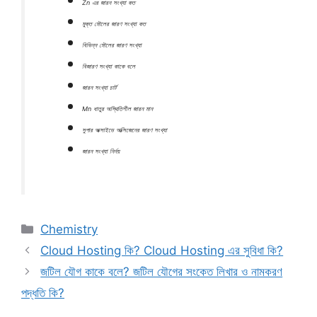
Zn এর জারন সংখ্যা কত
মুক্ত মৌলের জারণ সংখ্যা কত
বিভিন্ন মৌলের জারণ সংখ্যা
বিজারণ সংখ্যা কাকে বলে
জারন সংখ্যা চার্ট
Mn ধাতুর অস্থিতিশীল জারন মান
সুপার অক্সাইডে অক্সিজেনের জারণ সংখ্যা
জারন সংখ্যা নির্নয়
Categories
Chemistry
Cloud Hosting কি? Cloud Hosting এর সুবিধা কি?
জটিল যৌগ কাকে বলে? জটিল যৌগের সংকেত লিখার ও নামকরণ
পদ্ধতি কি?