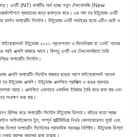
 ছাড়ে। এনটি (NT) কথাটির অর্থ হচ্ছে নতুন টেকনোলজি (New
্কস্টেশনে ব্যবহারের জন্য রূপান্তর করে। এর নাম হয় উইন্ডোজ এনটি
ার ভার্সন অপারেটিং সিস্টেম। উইন্ডোজ এনটি সার্ভারের মতো এটিও ছোট ও
মাইক্রোসফট উইন্ডোজ ২০০০ প্রফেশনাল ও মিলেনিয়াম বা ‘এমই’ নামের
বং এর পরই এক্সপি বাজারে আসে। কিন্তু এনটি এর টেকনোলজিতে তৈরি
প্রিয় অপারেটিং সিস্টেম।
ন্ডোজ এক্সপি অপারেটিং সিস্টেম বাজারে ছাড়ার আগে মাইক্রোসফট অনেক
হয় উইন্ডোজ এক্সপি। উইন্ডোজ এক্সপিতে গ্রাফিক্স ও রঙের ব্যবহার
্যবস্থা আছে। এক্সপিতে একসাথে একাধিক ইউজার তৈরি করে রাখা যায় এবং
করে সংরক্ষণ করা যায়।
শন রিলিজ করে অপারেটিং সিস্টেম উইন্ডোজ ভিসতা। কাঁচের মতো স্বচ্ছ
াইল অর্গানাইজেশন টুল, সম্পূর্ন মাল্টিমিডিয়া নির্ভর কোলাবোরেশন স্যুট এবং
 ভিস্তা অপারেটিং সিস্টেমের স্বাভাবিক স্বতন্ত্র বৈশিষ্ট্য। উইন্ডোজ ভিস্তা
 দেবার ব্যাপক ব্যবস্থা রাখা হয়েছে।