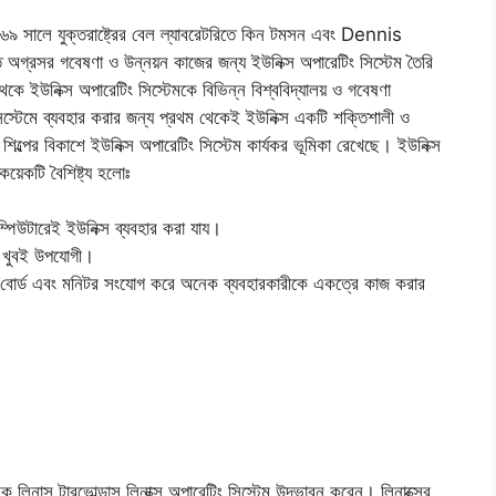
৯৬৯ সালে যুক্তরাষ্ট্রের বেল ল্যাবরেটরিতে কিন টমসন এবং Dennis
 অগ্রসর গবেষণা ও উন্নয়ন কাজের জন্য ইউনিক্স অপারেটিং সিস্টেম তৈরি
কে ইউনিক্স অপারেটিং সিস্টেমকে বিভিন্ন বিশ্ববিদ্যালয় ও গবেষণা
সিস্টেমে ব্যবহার করার জন্য প্রথম থেকেই ইউনিক্স একটি শক্তিশালী ও
িল্পের বিকাশে ইউনিক্স অপারেটিং সিস্টেম কার্যকর ভূমিকা রেখেছে। ইউনিক্স
়েকটি বৈশিষ্ট্য হলোঃ
ম্পিউটারেই ইউনিক্স ব্যবহার করা যায।
টি খুবই উপযোগী।
-বোর্ড এবং মনিটর সংযােগ করে অনেক ব্যবহারকারীকে একত্রে কাজ করার
ুবক লিনাস টারভোল্ডাস লিনাক্স অপারেটিং সিস্টেম উদ্ভাবন করেন। লিনাক্সের