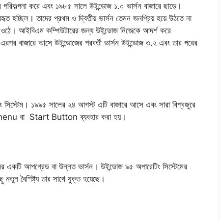
র পরিকল্পনা করে এবং ১৯৮৫ সালে উইন্ডোজ ১.০ ভার্সন বাজারে ছাড়ে।
হৃত হচ্ছিল। তাদের প্রথম ও দ্বিতীয় ভার্সন তেমন জনপ্রিয় হয়ে উঠতে না
়ে ওঠে। আইবিএম কম্পিউটারের জন্য উইন্ডোজ নিজেকে আদর্শ করে
 এরপর বাজারে আসে উইন্ডোজের পরবর্তী ভার্সন উইন্ডোজ ৩.২ এবং তার পরের
 সিস্টেম। ১৯৯৫ সালের ২৪ আগস্ট এটি বাজারে আসে এবং সারা বিশ্বজুরে
rt menu বা Start Button ব্যবহার করা হয়।
মের একটি আপগ্রেড বা উন্নত ভার্সন। উইন্ডোজ ৯৫ অপারেটিং সিস্টেমের
নতুন বৈশিষ্ট্য তার সাথে যুক্ত হয়েছে।