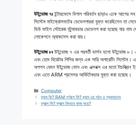
উইন্ডোজ ৭ঃ
ইন্টারফেসে বিশাল পরিবর্তন ছাড়াও একে আগের সব
সিস্টেম মাইক্রোসফটের ডেভেলপাররা যুক্ত করেছিলেন তা স
ভিউ ফাইল স্টোরেজ স্ট্র্যাকচার ডেভেলপ করা হয়েছে যার নাম 
লোকেশনে অ্যাকসেস করা যায়।
উইন্ডোজ ৮ঃ
উইন্ডোজ ৭ এর পরবর্তী ভার্সন হলো উইন্ডোজ ৮। 
এবং হোম থিয়েটার পিসির জন্য এক সারি অপারেটিং সিস্টেম। এত
অপশন যেমন উইন্ডোজ ফোন এবং এক্সবক্স এর মতো টাচস্ক্রিন 
এবং এতে ARM প্রসেসর আর্কিটেকচার যুক্ত করা হয়েছে।
Categories
Computer
র‌্যাম কি? RAM পূর্ণরূপ কি? র‌্যাম এর গঠন ও প্রকারভেদ
ফ্যাক্স কি? ফ্যাক্স কিভাবে কাজ করে?