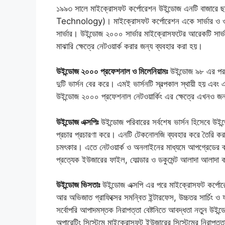
১৯৯৩ সালে মাইক্রোসফট কর্পোরেশন উইন্ডোজ এনটি বাজারে
Technology)। মাইক্রোসফট কর্পোরেশন একে সার্ভার ও ওয়ার
সার্ভার। উইন্ডোজ ২০০০ সার্ভার মাইক্রোসফটের আরেকটি সার্ভ
মাঝারি ক্ষেত্রে নেটওয়ার্ক করার জন্য ব্যবহার করা হয়।
উইন্ডোজ ২০০০ প্রফেশনাল ও মিলেনিয়ামঃ
উইন্ডোজ ৯৮ এর পর 
দুটি ভার্সন বের করে। এমই ভার্সনটি স্বল্পকাল স্থায়ী হয় এ
উইন্ডোজ ২০০০ প্রফেশনাল নেটওয়ার্কিং এর ক্ষেত্রে এখনও জন
উইন্ডোজ এক্সপিঃ
উইন্ডোজ পরিবারের সর্বশেষ ভার্সন হিসেবে উই
প্রচার প্রচারণা করে। এনটি টেকনোলজি ব্যবহার করে তৈরি করা 
চমৎকার। এতে নেটওয়ার্ক ও অনলাইনের মাধ্যমে আপগ্রেডের ব
প্রত্যেক ইউজারের ফাইল, ফোল্ডার ও ডকুমেন্ট আলাদা আলাদা 
উইন্ডোজ ভিসতাঃ
উইন্ডোজ এক্সপি এর পরে মাইক্রোসফট কর্পোরে
আর অভিজাত গ্রাফিক্সের সমন্বিত ইন্টারফেস, উচ্চতর সার্চিং ও ফ
সর্বোপরি আপাদমস্তক নিরাপত্তা বেষ্টনিতে আবদ্ধতা নতুন উইন্ডোজ
অপারেটিং সিস্টেমে মাইক্রোসফট ইউজারের সিস্টেমের নিরাপত্তা