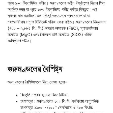
প্রায় ১০০ কিলোমিটার গভীর। গুরুমণ্ডলের কঠিন ঊর্ধ্বাংশের নিচের শিলা
আংশিক নরম যা প্রায় ৩০০ কিলোমিটার গভীর পর্যন্ত বিস্তৃত। এই
স্তরের নাম নমনীয়মণ্ডল। ঊর্ধ্ব গুরুমণ্ডল প্রধানত লোহা ও
ম্যাগনেসিয়াম সমৃদ্ধ সিলিকেট খনিজ দ্বারা গঠিত। গুরুমণ্ডলের নিম্নভাগ
(৭০০ – ২,৮৮৫ কি. মি.) আয়রণ অক্সাইড (FeO), ম্যাগনেসিয়াম
অক্সাইড (MgO) এবং সিলিকন ডাই অক্সাইড (SiO2) খনিজ
সংমিশ্রণে গঠিত।
গুরুমণ্ডলের বৈশিষ্ট্য
গুরুমণ্ডলের বৈশিষ্ট্যগুলো নিচে দেওয়া হলো–
বিস্তৃতি : প্রায় ২৮৮৫ কিলোমিটার।
তাপমাত্রা : গুরুমণ্ডলের ১০০ কি.মি. গভীরতায় আনুমানিক
তাপমাত্রা ১১০০°-১২০০° সেলসিয়াস ও ৭০০ কি.মি.