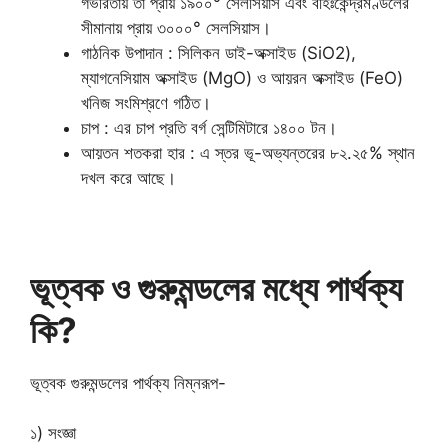
গভীরতায় তা প্রায় ১৯০০° সেলসিয়াস এবং বহিঃকেন্দ্রমণ্ডলের
সীমানায় প্রায় ৩০০০° সেলসিয়াস।
গাঠনিক উপাদান : সিলিকন ডাই-অক্সাইড (SiO2),
ম্যাগনেসিয়াম অক্সাইড (MgO) ও আয়রন অক্সাইড (FeO)
খনিজ সংমিশ্রণে গঠিত।
চাপ : এর চাপ প্রতি বর্গ সেন্টিমিটারে ১৪০০ টন।
আয়তন শতকরা হার : এ স্তর ভূ-অভ্যন্তরের ৮২.২৫% স্থান
দখল করে আছে।
ভূত্বক ও গুরুমন্ডলের মধ্যে পার্থক্য
কি?
ভূত্বক গুরুমন্ডলের পার্থক্য নিম্নরূপ-
১) সংজ্ঞা