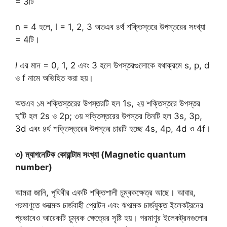
= 3টি
n = 4 হলে, l = 1, 2, 3 অতএব ৪র্থ শক্তিস্তরে উপস্তরের সংখ্যা
= 4টি।
l
এর মান = 0, 1, 2 এবং 3 হলে উপস্তরগুলোকে যথাক্রমে s, p, d
ও f নামে অভিহিত করা হয়।
অতএব ১ম শক্তিস্তরের উপস্তরটি হল 1s, ২য় শক্তিস্তরে উপস্তর
দু’টি হল 2s ও 2p; ৩য় শক্তিস্তরের উপস্তর তিনটি হল 3s, 3p,
3d এবং ৪র্থ শক্তিস্তরের উপস্তর চারটি হচ্ছে 4s, 4p, 4d ও 4f।
৩) ম্যাগনেটিক কোয়ান্টাম সংখ্যা (Magnetic quantum
number)
আমরা জানি, পৃথিবীর একটি শক্তিশালী চুম্বকক্ষেত্র আছে। আবার,
পরমাণুতে ধনাত্মক চার্জবাহী প্রোটন এবং ঋণাত্মক চার্জযুক্ত ইলেকট্রনের
প্রভাবেও আরেকটি চুম্বক ক্ষেত্রের সৃষ্টি হয়। পরমাণুর ইলেকট্রনগুলোর