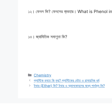
১২। ফেনল কি? ফেনলের ব্যবহার। What is Phenol i
১৩। জ্যামিতিক সমাণুতা কি?
Categories
Chemistry
প্লাস্টিক বলতে কি বুঝ? প্লাস্টিকের ভৌত ও রাসায়নিক ধর্ম
ইথার (Ether) কি? ইথার ও অ্যালকোহলের মধ্যে পার্থক্য কি?