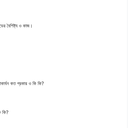
র বৈশিষ্ট্য ও কাজ।
োকার্বন কত প্রকার ও কি কি?
ি কি?