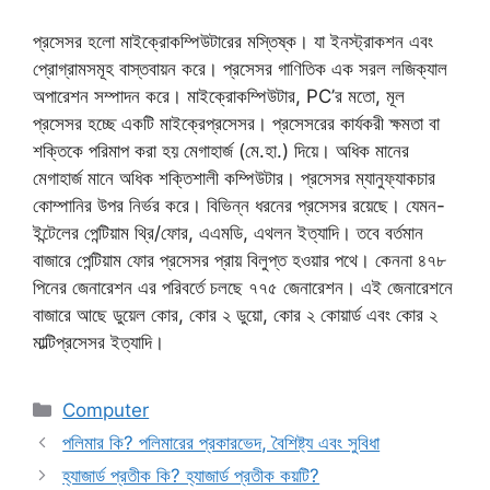
প্রসেসর হলো মাইক্রোকম্পিউটারের মস্তিষ্ক। যা ইনস্ট্রাকশন এবং
প্রোগ্রামসমূহ বাস্তবায়ন করে। প্রসেসর গাণিতিক এক সরল লজিক্যাল
অপারেশন সম্পাদন করে। মাইক্রোকম্পিউটার, PC’র মতো, মূল
প্রসেসর হচ্ছে একটি মাইক্রেপ্রসেসর। প্রসেসরের কার্যকরী ক্ষমতা বা
শক্তিকে পরিমাপ করা হয় মেগাহার্জ (মে.হা.) দিয়ে। অধিক মানের
মেগাহার্জ মানে অধিক শক্তিশালী কম্পিউটার। প্রসেসর ম্যানুফ্যাকচার
কোম্পানির উপর নির্ভর করে। বিভিন্ন ধরনের প্রসেসর রয়েছে। যেমন-
ইন্টেলের পেন্টিয়াম থ্রি/ফোর, এএমডি, এথলন ইত্যাদি। তবে বর্তমান
বাজারে পেন্টিয়াম ফোর প্রসেসর প্রায় বিলুপ্ত হওয়ার পথে। কেননা ৪৭৮
পিনের জেনারেশন এর পরিবর্তে চলছে ৭৭৫ জেনারেশন। এই জেনারেশনে
বাজারে আছে ডুয়েল কোর, কোর ২ ডুয়ো, কোর ২ কোয়ার্ড এবং কোর ২
মাল্টিপ্রসেসর ইত্যাদি।
Categories
Computer
পলিমার কি? পলিমারের প্রকারভেদ, বৈশিষ্ট্য এবং সুবিধা
হ্যাজার্ড প্রতীক কি? হ্যাজার্ড প্রতীক কয়টি?