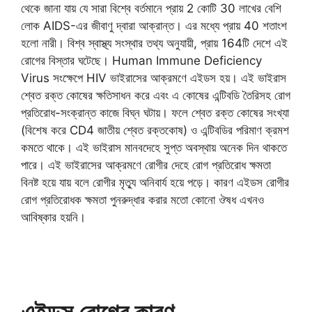
থেকে জানা যায় যে সারা বিশ্বে বর্তমানে প্রায় 2 কোটি 30 লাখের বেশি
লোক AIDS-এর জীবাণু দ্বারা আক্রান্ত। এর মধ্যে প্রায় 40 শতাংশ
হলো নারী। বিশ্ব স্বাস্থ্য সংস্থার তথ্য অনুযায়ী, প্রায় 164টি দেশে এই
রোগের বিস্তার ঘটেছে। Human Immune Deficiency
Virus সংক্ষেপে HIV ভাইরাসের আক্রমণে এইডস হয়। এই ভাইরাস
শ্বেত রক্ত কোষের ক্ষতিসাধন করে এবং এ কোষের এন্টিবডি তৈরিসহ রোগ
প্রতিরোধ-সংক্রান্ত কাজে বিঘ্ন ঘটায়। ফলে শ্বেত রক্ত কোষের সংখ্যা
(বিশেষ করে CD4 জাতীয় শ্বেত রক্তকোষ) ও এন্টিবডির পরিমাণ ক্রমশ
কমতে থাকে। এই ভাইরাস মানবদেহে সুপ্ত অবস্থায় অনেক দিন থাকতে
পারে। এই ভাইরাসের আক্রমণে রোগীর দেহে রোগ প্রতিরোধ ক্ষমতা
বিনষ্ট হয়ে যায় বলে রোগীর মৃত্যু অনিবার্য হয়ে পড়ে। কারণ এইডস রোগীর
রোগ প্রতিরোধক ক্ষমতা পুনরুদ্ধার করার মতো কোনো ঔষধ এখনও
আবিষ্কার হয়নি।
এইডস রোগের কারণ