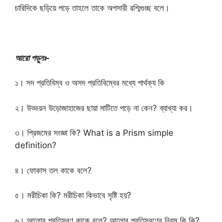
চারিদিকে ছড়িয়ে পড়ে তাহলে তাকে অপসারী রশ্মিগুচ্ছ বলে।
আরো পড়ুনঃ-
১। সদ প্রতিবিম্ব ও অসদ প্রতিবিম্বের মধ্যে পার্থক্য কি
২। উড্ডয়ন উড়োজাহাজের ছায়া মাটিতে পড়ে না কেন? ব্যাখ্যা কর।
৩। প্রিজমের সংজ্ঞা কি? What is a Prism simple
definition?
৪। ফোকাস তল কাকে বলে?
৫। মরীচিকা কি? মরীচিকা কিভাবে সৃষ্টি হয়?
৬। আলোর প্রতিসরণ কাকে বলে? আলোর প্রতিসরণের নিয়ম কি কি?