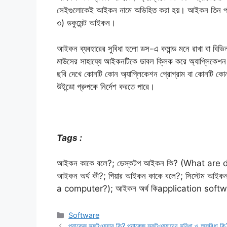
সেইগুলােকেই আইকন নামে অভিহিত করা হয়। আইকন তিন প্
৩) ডকুমেন্ট আইকন।
আইকন ব্যবহারের সুবিধা হলাে ডস-এ কমান্ড মনে রাখা বা বিভিন্
মাউসের সাহায্যে আইকনটিকে ডাবল ক্লিক করে অ্যাপ্লিকেশন প্রা
ছবি দেখে কোনটি কোন অ্যাপ্লিকেশন প্রােগ্রাম বা কোনটি ক
উইন্ডাে গ্রুপকে নির্দেশ করতে পারে।
Tags :
আইকন কাকে বলে?; ডেস্কটপ আইকন কি? (What are de
আইকন অর্থ কী?; গিয়ার আইকন কাকে বলে?; সিস্টেম আই
a computer?); আইকন অর্থ কিapplication softwa
Categories
Software
প্যাকেজ সফটওয়্যার কি? প্যাকেজ সফটওয়্যারের সুবিধা ও অসুবিধা কি